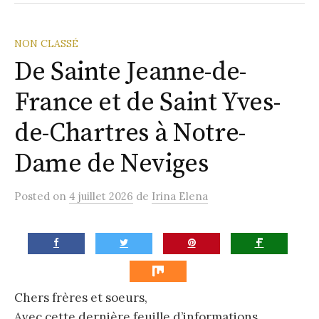
la
Paroisse
NON CLASSÉ
De Sainte Jeanne-de-
France et de Saint Yves-
de-Chartres à Notre-
Dame de Neviges
Posted
on
4 juillet 2026
de
Irina Elena
Chers frères et soeurs,
Avec cette dernière feuille d’informations