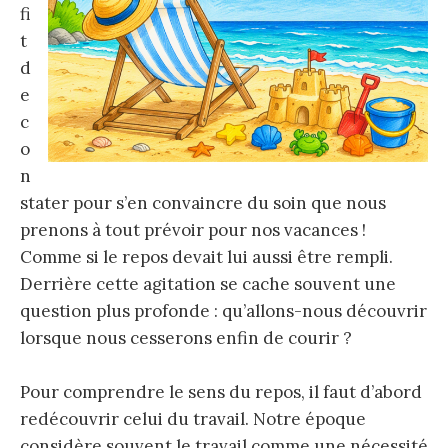
fi
t
d
e
c
o
n
stater pour s’en convaincre du soin que nous
prenons à tout prévoir pour nos vacances !
Comme si le repos devait lui aussi être rempli.
Derrière cette agitation se cache souvent une
question plus profonde : qu’allons-nous découvrir
lorsque nous cesserons enfin de courir ?
Pour comprendre le sens du repos, il faut d’abord
redécouvrir celui du travail. Notre époque
considère souvent le travail comme une nécessité