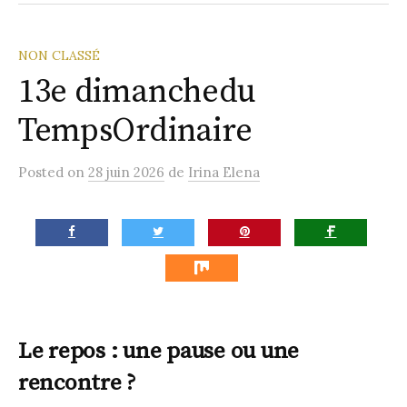
la
Paroisse
NON CLASSÉ
13e dimanchedu
TempsOrdinaire
Posted
on
28 juin 2026
de
Irina Elena
Le repos : une pause ou une
rencontre ?