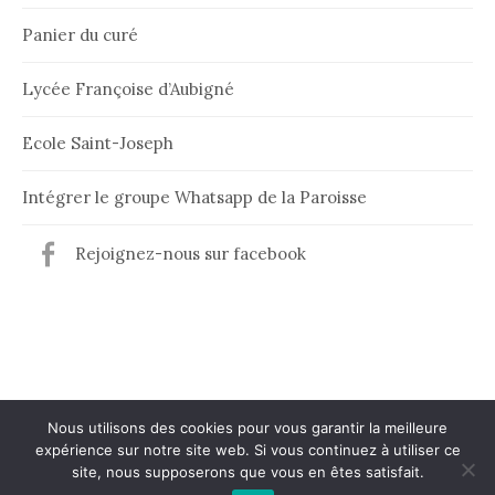
Panier du curé
Lycée Françoise d’Aubigné
Ecole Saint-Joseph
Intégrer le groupe Whatsapp de la Paroisse
Rejoignez-nous sur facebook
Nous utilisons des cookies pour vous garantir la meilleure
expérience sur notre site web. Si vous continuez à utiliser ce
© 2026
Paroisse de Maintenon
site, nous supposerons que vous en êtes satisfait.
|
Powered by
WordPress
Theme:
Graphy
by Themegraphy