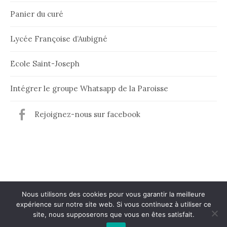
Panier du curé
Lycée Françoise d’Aubigné
Ecole Saint-Joseph
Intégrer le groupe Whatsapp de la Paroisse
Rejoignez-nous sur facebook
Nous utilisons des cookies pour vous garantir la meilleure
expérience sur notre site web. Si vous continuez à utiliser ce
© 2026
Paroisse de Maintenon
site, nous supposerons que vous en êtes satisfait.
|
Powered by
WordPress
Theme:
Graphy
by Themegraphy