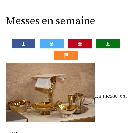
la
Paroisse
Messes en semaine
La messe est