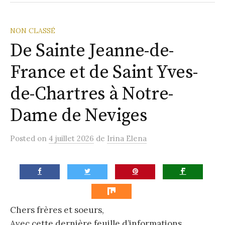
la
Paroisse
NON CLASSÉ
De Sainte Jeanne-de-
France et de Saint Yves-
de-Chartres à Notre-
Dame de Neviges
Posted
on
4 juillet 2026
de
Irina Elena
Chers frères et soeurs,
Avec cette dernière feuille d’informations