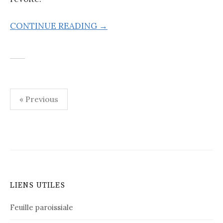
CONTINUE READING →
Navigation
« Previous
des
articles
LIENS UTILES
Feuille paroissiale